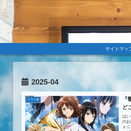
サイトマッ
2025-04
『
ドラマ系
ど
はい
のお
ォニ