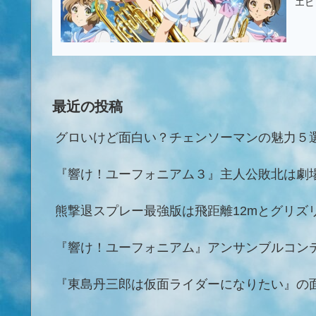
エピ
最近の投稿
グロいけど面白い？チェンソーマンの魅力５
『響け！ユーフォニアム３』主人公敗北は劇
熊撃退スプレー最強版は飛距離12mとグリズ
『響け！ユーフォニアム』アンサンブルコン
『東島丹三郎は仮面ライダーになりたい』の