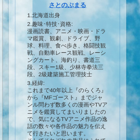
さとのぶまる
1.北海道出身
2.趣味･特技･資格:
漫画読書、アニメ・映画・ドラ
マ鑑賞、観劇、ドライブ、野
球、料理、食べ歩き、格闘技観
戦、自動車レース観戦、レーシ
ングカート、海釣り、書道三
段、スキー1級、少林寺拳法三
段、2級建築施工管理技士
3.経緯:
これまで40年以上『のらくろ』
から『MFゴースト』までジャ
ンル問わず数多くの漫画やTVア
ニメを鑑賞してまいりましたの
で、気になるTVアニメ作品の逸
話の数々や各作品の魅力を伝え
て行きたいと思います。