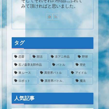
そしてそれぞれの作品にふれて
みて頂ければと思いました。
タグ
恋愛
部活
京アニ作品
野球
石ノ森章太郎作品
バトル
歴史
車 レース
異世界バトル
アイドル
ロボット
異世界バトル、
魔法
人気記事