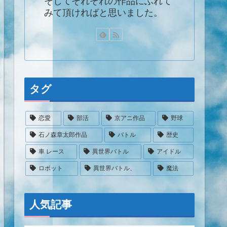
そしてそれぞれの作品にふれて
みて頂ければと思いました。
タグ
恋愛
部活
京アニ作品
野球
石ノ森章太郎作品
バトル
歴史
車 レース
異世界バトル
アイドル
ロボット
異世界バトル、
魔法
人気記事