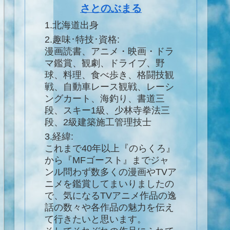
さとのぶまる
1.北海道出身
2.趣味･特技･資格:
漫画読書、アニメ・映画・ドラ
マ鑑賞、観劇、ドライブ、野
球、料理、食べ歩き、格闘技観
戦、自動車レース観戦、レーシ
ングカート、海釣り、書道三
段、スキー1級、少林寺拳法三
段、2級建築施工管理技士
3.経緯:
これまで40年以上『のらくろ』
から『MFゴースト』までジャ
ンル問わず数多くの漫画やTVア
ニメを鑑賞してまいりましたの
で、気になるTVアニメ作品の逸
話の数々や各作品の魅力を伝え
て行きたいと思います。