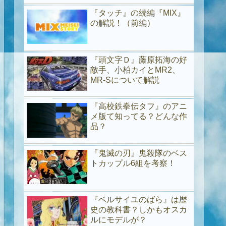
『タッチ』の続編『MIX』
の解説！（前編）
『頭文字Ｄ』藤原拓海の好
敵手、小柏カイとMR2、
MR-Sについて解説
『高校鉄拳伝タフ』のアニ
メ版て知ってる？どんな作
品？
『鬼滅の刃』鬼殺隊のベス
トカップル6組を考察！
『ベルサイユのばら』は歴
史の教科書？しかもオスカ
ルにモデルが？