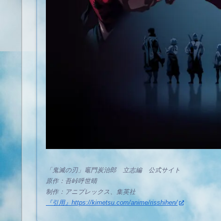
「鬼滅の刃」竈門炭治郎 立志編 公式サイト
原作：吾峠呼世晴
制作：アニプレックス、集英社
『引用』https://kimetsu.com/anime/risshihen/