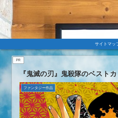
サイトマッ
PR
『鬼滅の刃』鬼殺隊のベストカ
ファンタジー作品