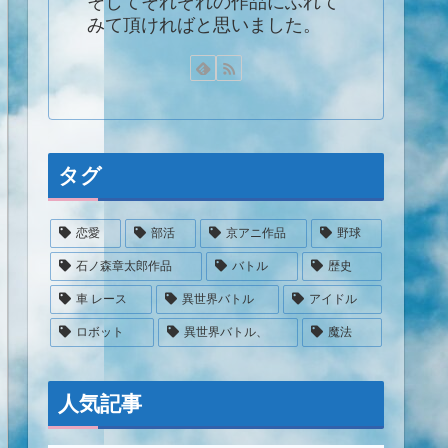
そしてそれぞれの作品にふれて
みて頂ければと思いました。
タグ
恋愛
部活
京アニ作品
野球
石ノ森章太郎作品
バトル
歴史
車 レース
異世界バトル
アイドル
ロボット
異世界バトル、
魔法
人気記事